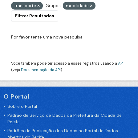
transporte
Grupos:
mobilidade
Filtrar Resultados
Por favor tente uma nova pesquisa.
Você também pode ter acesso a esses registros usando a
API
(veja
Documentação da API
).
O Portal
Sobre o Portal
Padrão de Serviço de Dados da Prefeitura da Cidade de
Recife
Padrões de Publicação dos Dados no Portal de Dados
Abertos do Recife