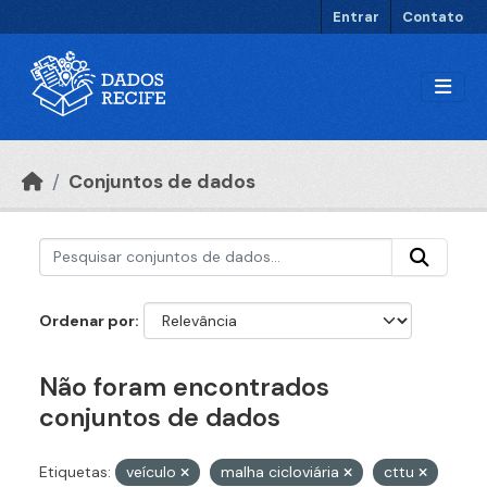
Ir para o conteúdo principal
Entrar
Contato
Conjuntos de dados
Ordenar por
Não foram encontrados
conjuntos de dados
Etiquetas:
veículo
malha cicloviária
cttu