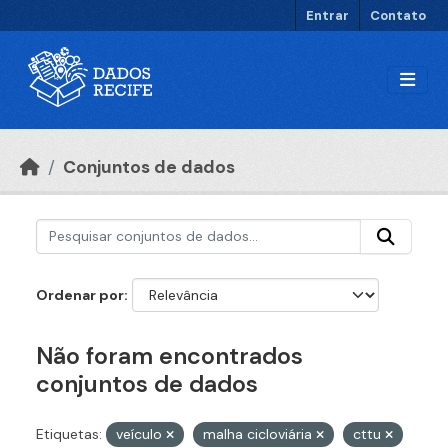
Ir para o conteúdo principal
Entrar
Contato
Conjuntos de dados
Ordenar por
Não foram encontrados
conjuntos de dados
Etiquetas:
veículo
malha cicloviária
cttu