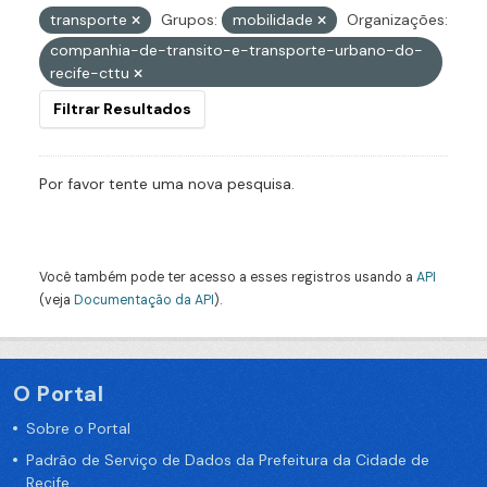
transporte
Grupos:
mobilidade
Organizações:
companhia-de-transito-e-transporte-urbano-do-
recife-cttu
Filtrar Resultados
Por favor tente uma nova pesquisa.
Você também pode ter acesso a esses registros usando a
API
(veja
Documentação da API
).
O Portal
Sobre o Portal
Padrão de Serviço de Dados da Prefeitura da Cidade de
Recife