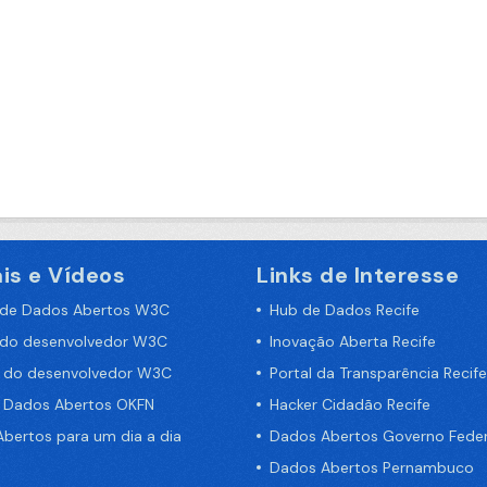
is e Vídeos
Links de Interesse
 de Dados Abertos W3C
Hub de Dados Recife
 do desenvolvedor W3C
Inovação Aberta Recife
a do desenvolvedor W3C
Portal da Transparência Recife
e Dados Abertos OKFN
Hacker Cidadão Recife
bertos para um dia a dia
Dados Abertos Governo Feder
Dados Abertos Pernambuco