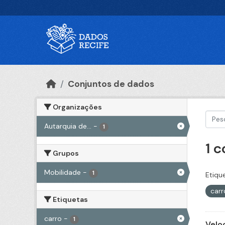
Ir para o conteúdo principal
Conjuntos de dados
Organizações
Autarquia de...
-
1
1 
Grupos
Mobilidade
-
1
Etiqu
car
Etiquetas
carro
-
1
Velo