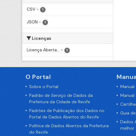
CSV
-
1
JSON
-
1
Licenças
Licença Aberta...
-
1
O Portal
Manua
Sobre o Portal
Manual
Padrão de Serviço de Dados da
Manual
Prefeitura da Cidade de Recife
Cartilh
Padrões de Publicação dos Dados no
Guia d
Portal de Dados Abertos do Recife
Dados A
Política de Dados Abertos da Prefeitura
melhor
do Recife