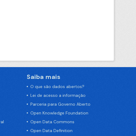
Saiba mais
O que são dados abertos?
Lei de acesso a informação
Parceria para Governo Aberto
Open Knowledge Foundation
al
Open Data Commons
Open Data Definition