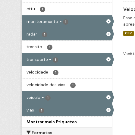
cttu
-
Velo
1
Esse 
monitoramento
-
1
apres
radar
-
CSV
1
transito
-
1
Você t
transporte
-
1
velocidade
-
1
velocidade das vias
-
1
veículo
-
1
vias
-
1
Mostrar mais Etiquetas
Formatos