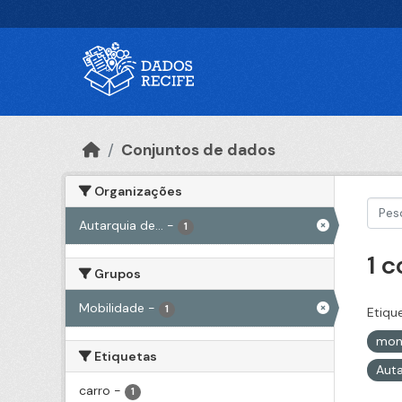
Ir para o conteúdo principal
Conjuntos de dados
Organizações
Autarquia de...
-
1
1 
Grupos
Mobilidade
-
1
Etiqu
mon
Etiquetas
Auta
carro
-
1