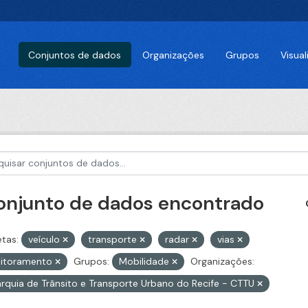
Conjuntos de dados
Organizações
Grupos
Visua
conjunto de dados encontrado
etas:
veículo
transporte
radar
vias
itoramento
Grupos:
Mobilidade
Organizações:
rquia de Trânsito e Transporte Urbano do Recife - CTTU