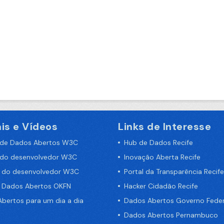
is e Vídeos
Links de Interesse
 de Dados Abertos W3C
Hub de Dados Recife
 do desenvolvedor W3C
Inovação Aberta Recife
a do desenvolvedor W3C
Portal da Transparência Recife
e Dados Abertos OKFN
Hacker Cidadão Recife
bertos para um dia a dia
Dados Abertos Governo Feder
Dados Abertos Pernambuco