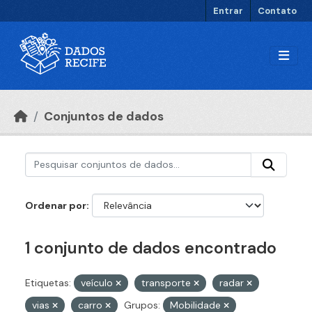
Ir para o conteúdo principal
Entrar
Contato
Conjuntos de dados
Ordenar por
1 conjunto de dados encontrado
Etiquetas:
veículo
transporte
radar
vias
carro
Grupos:
Mobilidade