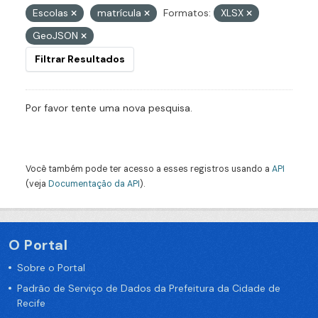
Escolas
matrícula
Formatos:
XLSX
GeoJSON
Filtrar Resultados
Por favor tente uma nova pesquisa.
Você também pode ter acesso a esses registros usando a
API
(veja
Documentação da API
).
O Portal
Sobre o Portal
Padrão de Serviço de Dados da Prefeitura da Cidade de
Recife