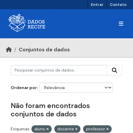
Ir para o conteúdo principal
Entrar
Contato
Conjuntos de dados
Ordenar por
Não foram encontrados
conjuntos de dados
Etiquetas:
aluno
docente
professor