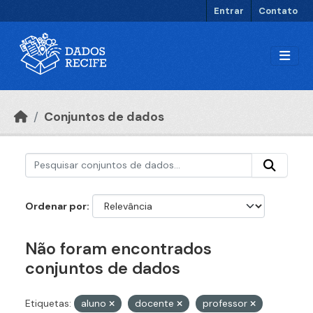
Ir para o conteúdo principal
Entrar
Contato
Conjuntos de dados
Ordenar por
Não foram encontrados
conjuntos de dados
Etiquetas:
aluno
docente
professor