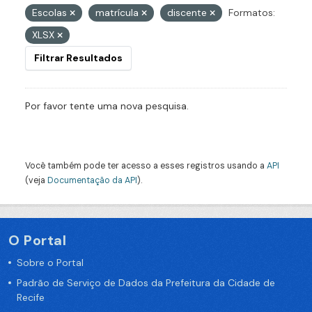
Escolas
matrícula
discente
Formatos:
XLSX
Filtrar Resultados
Por favor tente uma nova pesquisa.
Você também pode ter acesso a esses registros usando a
API
(veja
Documentação da API
).
O Portal
Sobre o Portal
Padrão de Serviço de Dados da Prefeitura da Cidade de
Recife