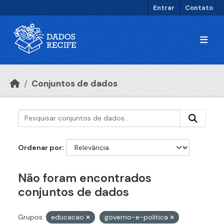
Ir para o conteúdo principal
Entrar
Contato
Conjuntos de dados
Ordenar por
Não foram encontrados
conjuntos de dados
Grupos:
educacao
governo-e-politica