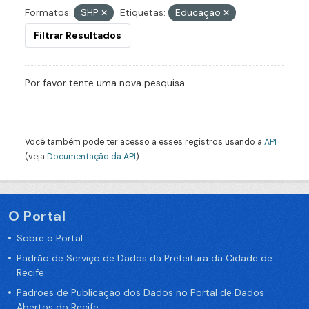
Formatos:
SHP
Etiquetas:
Educação
Filtrar Resultados
Por favor tente uma nova pesquisa.
Você também pode ter acesso a esses registros usando a
API
(veja
Documentação da API
).
O Portal
Sobre o Portal
Padrão de Serviço de Dados da Prefeitura da Cidade de
Recife
Padrões de Publicação dos Dados no Portal de Dados
Abertos do Recife