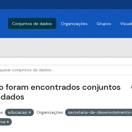
Conjuntos de dados
Organizações
Grupos
Visua
o foram encontrados conjuntos
 dados
s:
educacao
Organizações:
secretaria-de-desenvolvimento
ona