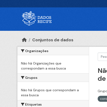
Ir para o conteúdo principal
Conjuntos de dados
Organizações
Não há Organizações que
correspondam a essa busca
Nã
de
Grupos
Não há Grupos que correspondam a
Grupo
essa busca
cor
Etiquetas