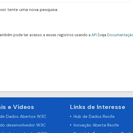
avor tente uma nova pesquisa.
ambém pode ter acesso a esses registros usando a
API
(veja
Documentação
is e Vídeos
Links de Interesse
 de Dados Abertos W3C
Hub de Dados Recife
 do desenvolvedor W3C
Inovação Aberta Recife