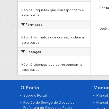
Por f
Não há Etiquetas que correspondam a
essa busca
Formatos
Você t
Não há Formatos que correspondam a
essa busca
Licenças
Não há Licenças que correspondam a
essa busca
O Portal
Manua
Sobre o Portal
Manual
Padrão de Serviço de Dados da
Manual
Prefeitura da Cidade de Recife