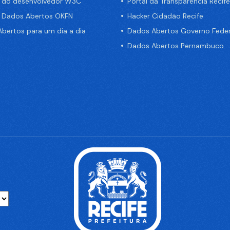
a do desenvolvedor W3C
Portal da Transparência Recife
e Dados Abertos OKFN
Hacker Cidadão Recife
bertos para um dia a dia
Dados Abertos Governo Feder
Dados Abertos Pernambuco