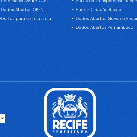
a do desenvolvedor W3C
Portal da Transparência Recife
e Dados Abertos OKFN
Hacker Cidadão Recife
bertos para um dia a dia
Dados Abertos Governo Feder
Dados Abertos Pernambuco