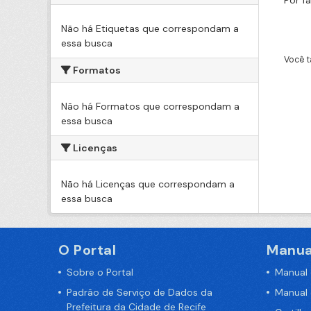
Por f
Não há Etiquetas que correspondam a
essa busca
Você t
Formatos
Não há Formatos que correspondam a
essa busca
Licenças
Não há Licenças que correspondam a
essa busca
O Portal
Manua
Sobre o Portal
Manual
Padrão de Serviço de Dados da
Manual
Prefeitura da Cidade de Recife