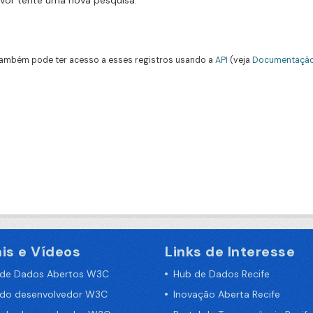
avor tente uma nova pesquisa.
ambém pode ter acesso a esses registros usando a
API
(veja
Documentação
is e Vídeos
Links de Interesse
 de Dados Abertos W3C
Hub de Dados Recife
 do desenvolvedor W3C
Inovação Aberta Recife