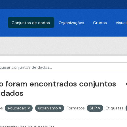
Conjuntos de dados
Organizações
Grupos
Visua
o foram encontrados conjuntos
 dados
s:
educacao
urbanismo
Formatos:
SHP
Etiquetas: