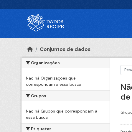
Ir para o conteúdo principal
Conjuntos de dados
Organizações
Não há Organizações que
correspondam a essa busca
Nã
de
Grupos
Não há Grupos que correspondam a
Grupo
essa busca
Etiquetas