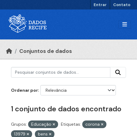
Ir para o conteúdo principal
Entrar
Contato
Conjuntos de dados
Ordenar por
1 conjunto de dados encontrado
Grupos:
Educação
Etiquetas:
corona
13979
bens