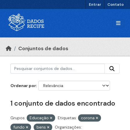
Ir para o conteúdo principal
Entrar
Contato
Conjuntos de dados
Ordenar por
1 conjunto de dados encontrado
Grupos:
Educação
Etiquetas:
corona
fundo
bens
Organizações: