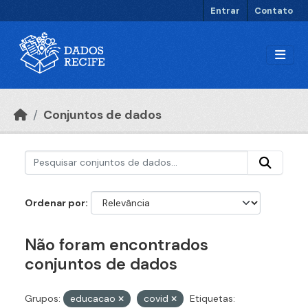
Ir para o conteúdo principal
Entrar
Contato
Conjuntos de dados
Ordenar por
Não foram encontrados
conjuntos de dados
Grupos:
educacao
covid
Etiquetas: