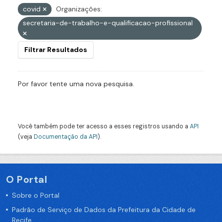
covid
Organizações:
secretaria-de-trabalho-e-qualificacao-profissional
Filtrar Resultados
Por favor tente uma nova pesquisa.
Você também pode ter acesso a esses registros usando a
API
(veja
Documentação da API
).
O Portal
Sobre o Portal
Padrão de Serviço de Dados da Prefeitura da Cidade de
Recife