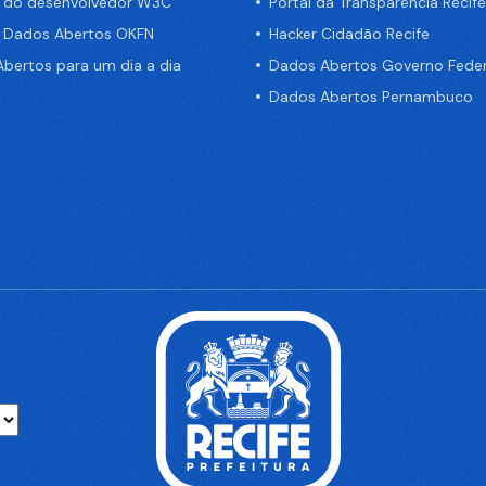
a do desenvolvedor W3C
Portal da Transparência Recife
e Dados Abertos OKFN
Hacker Cidadão Recife
bertos para um dia a dia
Dados Abertos Governo Feder
Dados Abertos Pernambuco