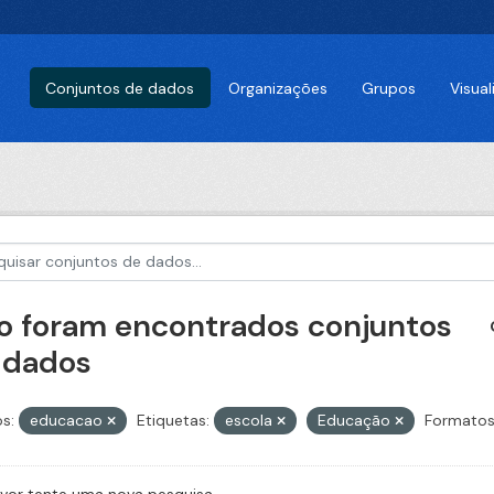
Conjuntos de dados
Organizações
Grupos
Visua
o foram encontrados conjuntos
 dados
s:
educacao
Etiquetas:
escola
Educação
Formatos