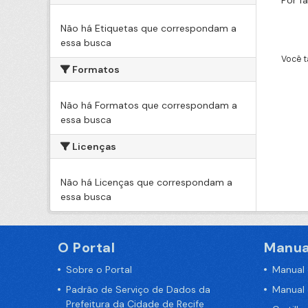
Por f
Não há Etiquetas que correspondam a
essa busca
Você t
Formatos
Não há Formatos que correspondam a
essa busca
Licenças
Não há Licenças que correspondam a
essa busca
O Portal
Manua
Sobre o Portal
Manual
Padrão de Serviço de Dados da
Manual
Prefeitura da Cidade de Recife