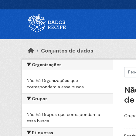
Ir para o conteúdo principal
Conjuntos de dados
Organizações
Não há Organizações que
correspondam a essa busca
Nã
de
Grupos
Não há Grupos que correspondam a
Grupo
essa busca
Etiquetas