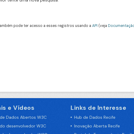
avor tente uma nova pesquisa.
ambém pode ter acesso a esses registros usando a
API
(veja
Documentação
is e Vídeos
Links de Interesse
 de Dados Abertos W3C
Hub de Dados Recife
 do desenvolvedor W3C
Inovação Aberta Recife