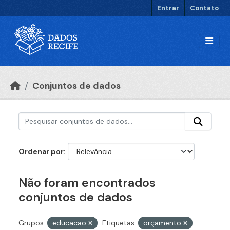
Ir para o conteúdo principal
Entrar
Contato
Conjuntos de dados
Ordenar por
Não foram encontrados
conjuntos de dados
Grupos:
educacao
Etiquetas:
orçamento