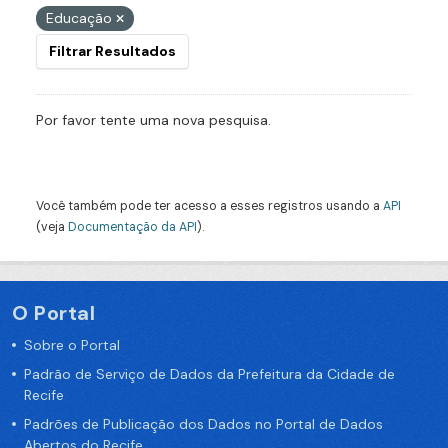
Educação
Filtrar Resultados
Por favor tente uma nova pesquisa.
Você também pode ter acesso a esses registros usando a
API
(veja
Documentação da API
).
O Portal
Sobre o Portal
Padrão de Serviço de Dados da Prefeitura da Cidade de
Recife
Padrões de Publicação dos Dados no Portal de Dados
Abertos do Recife