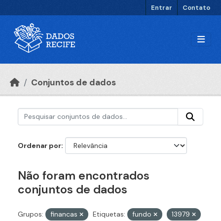
Ir para o conteúdo principal
Entrar
Contato
Conjuntos de dados
Ordenar por
Não foram encontrados
conjuntos de dados
Grupos:
financas
Etiquetas:
fundo
13979