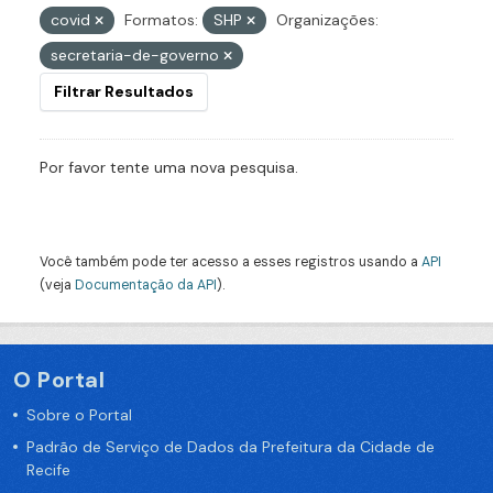
covid
Formatos:
SHP
Organizações:
secretaria-de-governo
Filtrar Resultados
Por favor tente uma nova pesquisa.
Você também pode ter acesso a esses registros usando a
API
(veja
Documentação da API
).
O Portal
Sobre o Portal
Padrão de Serviço de Dados da Prefeitura da Cidade de
Recife