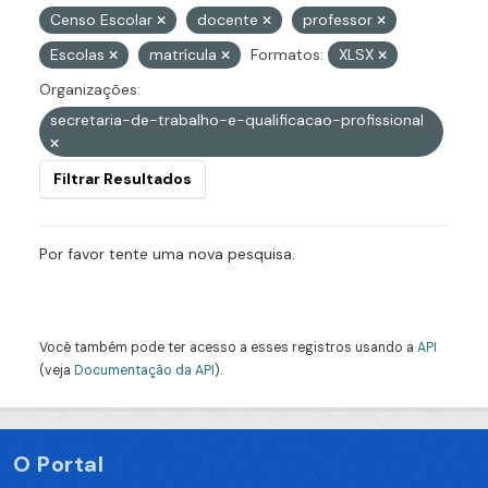
Censo Escolar
docente
professor
Escolas
matrícula
Formatos:
XLSX
Organizações:
secretaria-de-trabalho-e-qualificacao-profissional
Filtrar Resultados
Por favor tente uma nova pesquisa.
Você também pode ter acesso a esses registros usando a
API
(veja
Documentação da API
).
O Portal