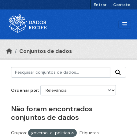
Ir para o conteúdo principal
Entrar
Contato
Conjuntos de dados
Ordenar por
Não foram encontrados
conjuntos de dados
Grupos:
governo-e-politica
Etiquetas: