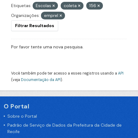
Etiquetas:
Escolas
coleta
156
Organizações:
emprel
Filtrar Resultados
Por favor tente uma nova pesquisa.
Você também pode ter acesso a esses registros usando a
API
(veja
Documentação da API
).
O Portal
Sobre o Portal
Padrão de Serviço de Dados da Prefeitura da Cidade de
Recife