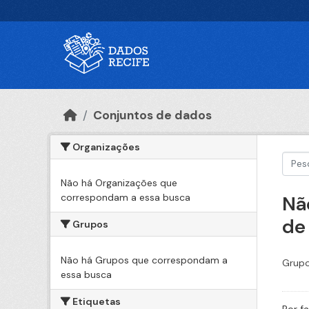
Ir para o conteúdo principal
Conjuntos de dados
Organizações
Não há Organizações que
correspondam a essa busca
Nã
de
Grupos
Não há Grupos que correspondam a
Grupo
essa busca
Etiquetas