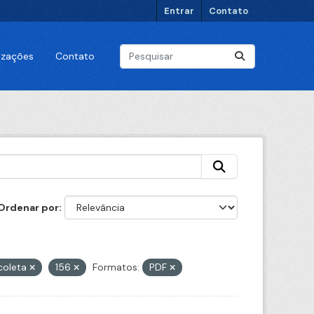
Entrar
Contato
lizações
Contato
Ordenar por
coleta
156
Formatos:
PDF