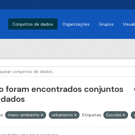
Conjuntos de dados
Organizações
Grupos
Visua
o foram encontrados conjuntos
 dados
s:
meio-ambiente
urbanismo
Etiquetas:
Escolas