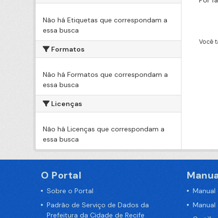
Por f
Não há Etiquetas que correspondam a
essa busca
Você t
Formatos
Não há Formatos que correspondam a
essa busca
Licenças
Não há Licenças que correspondam a
essa busca
O Portal
Manua
Sobre o Portal
Manual
Padrão de Serviço de Dados da
Manual
Prefeitura da Cidade de Recife