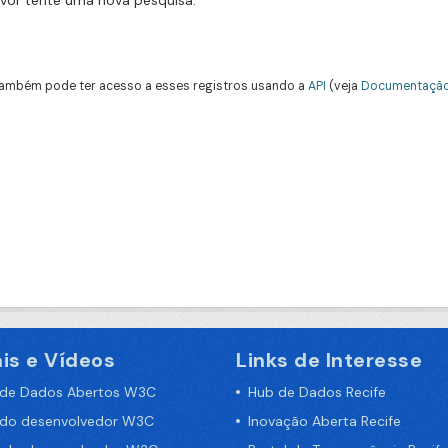
avor tente uma nova pesquisa.
ambém pode ter acesso a esses registros usando a
API
(veja
Documentação
is e Vídeos
Links de Interesse
 de Dados Abertos W3C
Hub de Dados Recife
 do desenvolvedor W3C
Inovação Aberta Recife