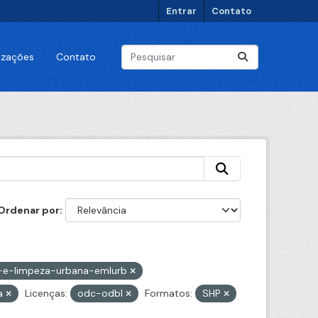
Entrar
Contato
lizações
Contato
Ordenar por
e-limpeza-urbana-emlurb
a
Licenças:
odc-odbl
Formatos:
SHP