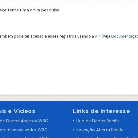
avor tente uma nova pesquisa.
ambém pode ter acesso a esses registros usando a
API
(veja
Documentação
is e Vídeos
Links de Interesse
 de Dados Abertos W3C
Hub de Dados Recife
 do desenvolvedor W3C
Inovação Aberta Recife