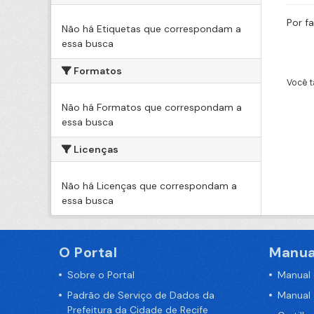
Por f
Não há Etiquetas que correspondam a
essa busca
Formatos
Você t
Não há Formatos que correspondam a
essa busca
Licenças
Não há Licenças que correspondam a
essa busca
O Portal
Manua
Sobre o Portal
Manual
Padrão de Serviço de Dados da
Manual
Prefeitura da Cidade de Recife