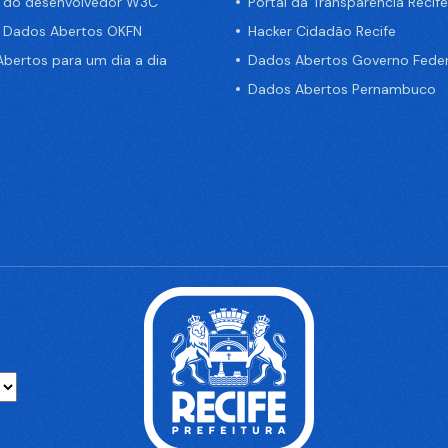
a do desenvolvedor W3C
Portal da Transparência Recife
e Dados Abertos OKFN
Hacker Cidadão Recife
bertos para um dia a dia
Dados Abertos Governo Feder
Dados Abertos Pernambuco