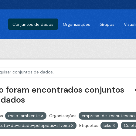
Conjuntos de dados
Organizações
Grupos
Visua
o foram encontrados conjuntos
 dados
s:
meio-ambiente
Organizações:
empresa-de-manutencao-
ituto-da-cidade-pelopidas-silveira
Etiquetas:
bike
Colet