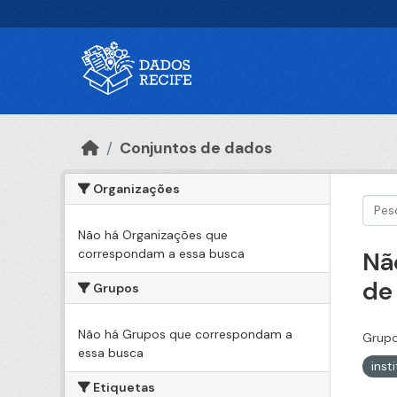
Ir para o conteúdo principal
Conjuntos de dados
Organizações
Não há Organizações que
correspondam a essa busca
Nã
de
Grupos
Não há Grupos que correspondam a
Grupo
essa busca
inst
Etiquetas