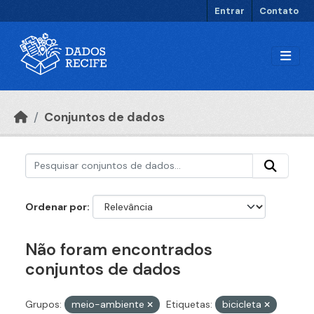
Ir para o conteúdo principal
Entrar
Contato
Conjuntos de dados
Ordenar por
Não foram encontrados
conjuntos de dados
Grupos:
meio-ambiente
Etiquetas:
bicicleta