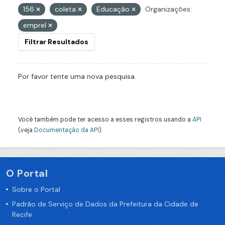
156
coleta
Educação
Organizações:
emprel
Filtrar Resultados
Por favor tente uma nova pesquisa.
Você também pode ter acesso a esses registros usando a
API
(veja
Documentação da API
).
O Portal
Sobre o Portal
Padrão de Serviço de Dados da Prefeitura da Cidade de
Recife