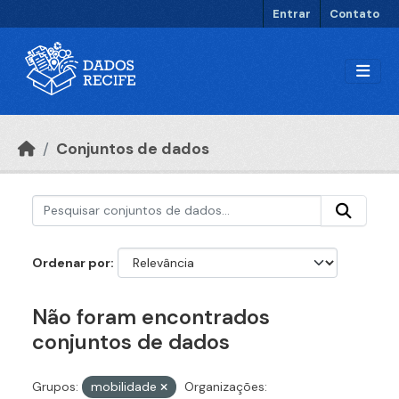
Ir para o conteúdo principal
Entrar
Contato
Conjuntos de dados
Ordenar por
Não foram encontrados
conjuntos de dados
Grupos:
mobilidade
Organizações: