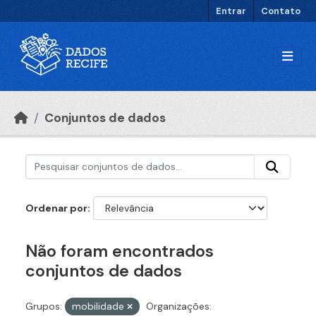
Ir para o conteúdo principal
Entrar
Contato
Conjuntos de dados
Ordenar por
Não foram encontrados
conjuntos de dados
Grupos:
mobilidade
Organizações: