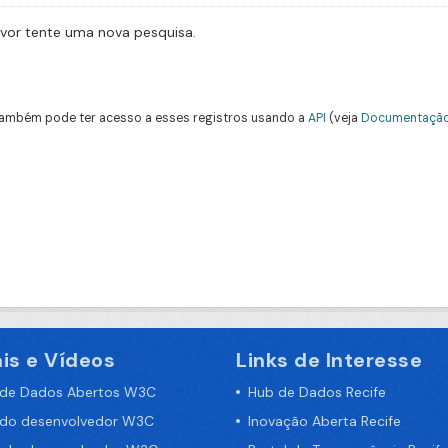
avor tente uma nova pesquisa.
ambém pode ter acesso a esses registros usando a
API
(veja
Documentação
is e Vídeos
Links de Interesse
 de Dados Abertos W3C
Hub de Dados Recife
 do desenvolvedor W3C
Inovação Aberta Recife