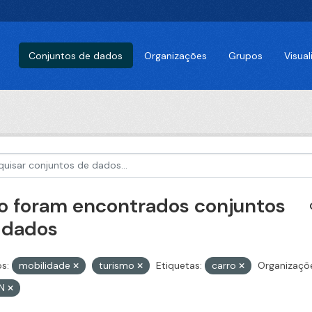
Conjuntos de dados
Organizações
Grupos
Visua
o foram encontrados conjuntos
 dados
s:
mobilidade
turismo
Etiquetas:
carro
Organizaçõ
ON