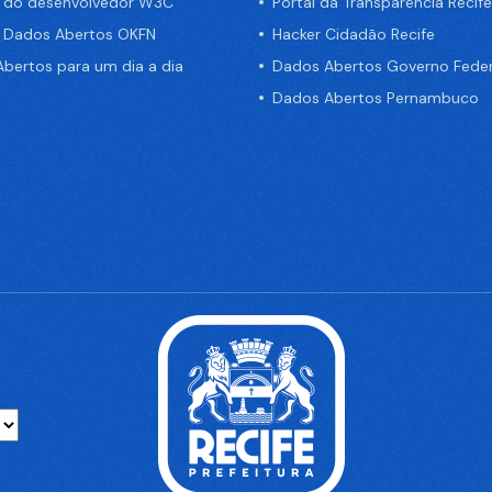
a do desenvolvedor W3C
Portal da Transparência Recife
e Dados Abertos OKFN
Hacker Cidadão Recife
bertos para um dia a dia
Dados Abertos Governo Feder
Dados Abertos Pernambuco