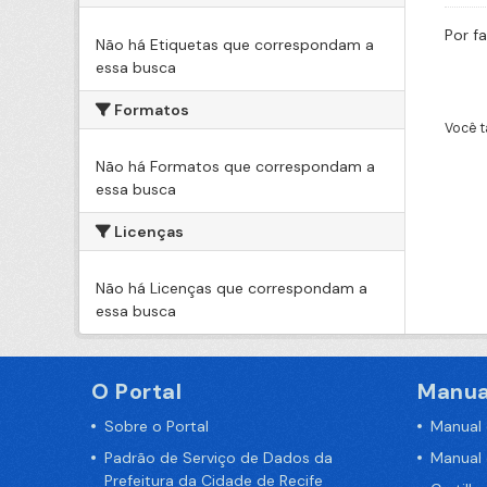
Por f
Não há Etiquetas que correspondam a
essa busca
Formatos
Você t
Não há Formatos que correspondam a
essa busca
Licenças
Não há Licenças que correspondam a
essa busca
O Portal
Manua
Sobre o Portal
Manual
Padrão de Serviço de Dados da
Manual
Prefeitura da Cidade de Recife