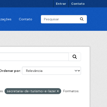
Entrar
Contato
lizações
Contato
Ordenar por
es:
secretaria-de-turismo-e-lazer
Formatos: