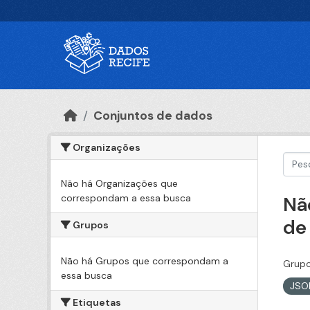
Ir para o conteúdo principal
Conjuntos de dados
Organizações
Não há Organizações que
correspondam a essa busca
Nã
de
Grupos
Não há Grupos que correspondam a
Grupo
essa busca
JS
Etiquetas