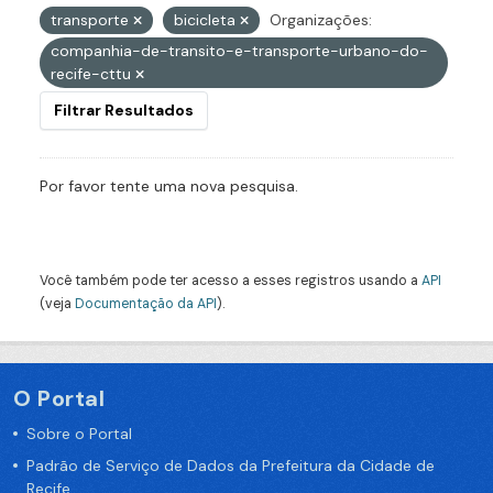
transporte
bicicleta
Organizações:
companhia-de-transito-e-transporte-urbano-do-
recife-cttu
Filtrar Resultados
Por favor tente uma nova pesquisa.
Você também pode ter acesso a esses registros usando a
API
(veja
Documentação da API
).
O Portal
Sobre o Portal
Padrão de Serviço de Dados da Prefeitura da Cidade de
Recife