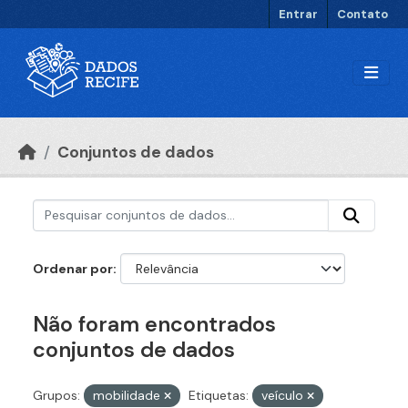
Ir para o conteúdo principal
Entrar
Contato
Conjuntos de dados
Ordenar por
Não foram encontrados
conjuntos de dados
Grupos:
mobilidade
Etiquetas:
veículo