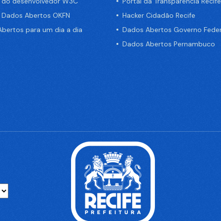
a do desenvolvedor W3C
Portal da Transparência Recife
e Dados Abertos OKFN
Hacker Cidadão Recife
bertos para um dia a dia
Dados Abertos Governo Feder
Dados Abertos Pernambuco