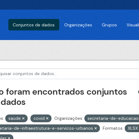
Conjuntos de dados
Organizações
Grupos
Visua
o foram encontrados conjuntos
 dados
s:
saude
covid
Organizações:
secretaria-de-educaca
etaria-de-infraestrutura-e-servicos-urbanos
Formatos:
XLSX
olas