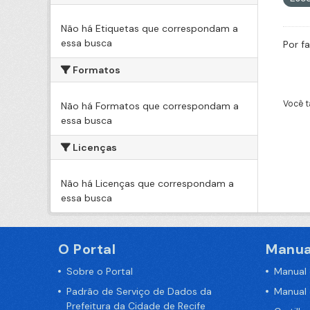
Não há Etiquetas que correspondam a
essa busca
Por f
Formatos
Você t
Não há Formatos que correspondam a
essa busca
Licenças
Não há Licenças que correspondam a
essa busca
O Portal
Manua
Sobre o Portal
Manual
Padrão de Serviço de Dados da
Manual
Prefeitura da Cidade de Recife