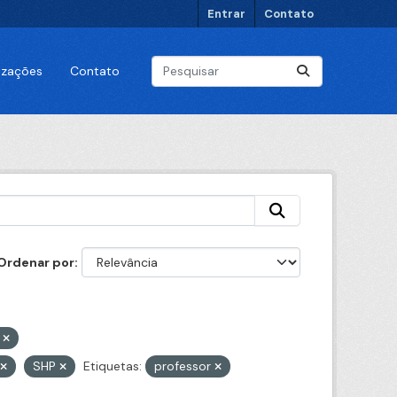
Entrar
Contato
lizações
Contato
Ordenar por
o
SHP
Etiquetas:
professor