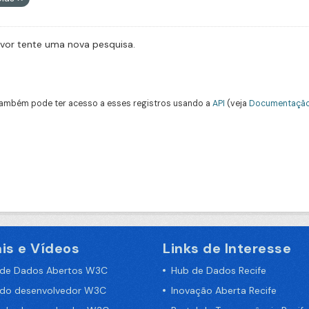
avor tente uma nova pesquisa.
ambém pode ter acesso a esses registros usando a
API
(veja
Documentação
is e Vídeos
Links de Interesse
 de Dados Abertos W3C
Hub de Dados Recife
 do desenvolvedor W3C
Inovação Aberta Recife