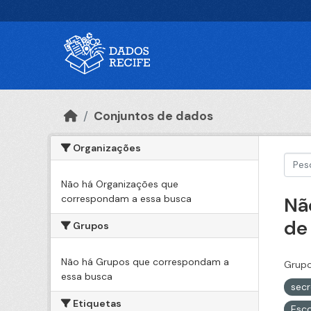
Ir para o conteúdo principal
Conjuntos de dados
Organizações
Não há Organizações que
correspondam a essa busca
Nã
de
Grupos
Não há Grupos que correspondam a
Grupo
essa busca
secr
Etiquetas
Esc