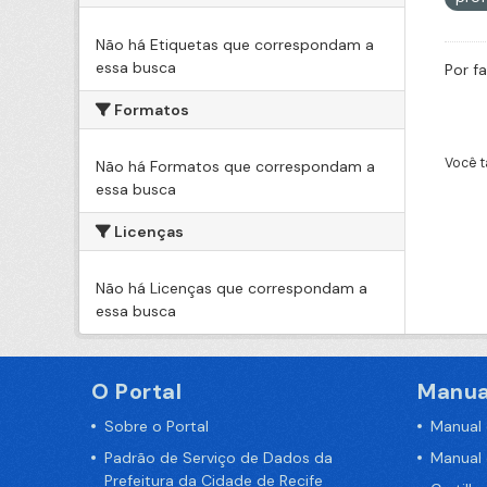
Não há Etiquetas que correspondam a
essa busca
Por f
Formatos
Você t
Não há Formatos que correspondam a
essa busca
Licenças
Não há Licenças que correspondam a
essa busca
O Portal
Manua
Sobre o Portal
Manual
Padrão de Serviço de Dados da
Manual
Prefeitura da Cidade de Recife