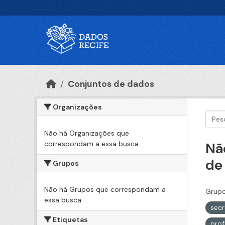
Ir para o conteúdo principal
Conjuntos de dados
Organizações
Não há Organizações que
correspondam a essa busca
Nã
de
Grupos
Não há Grupos que correspondam a
Grupo
essa busca
secr
Etiquetas
pro