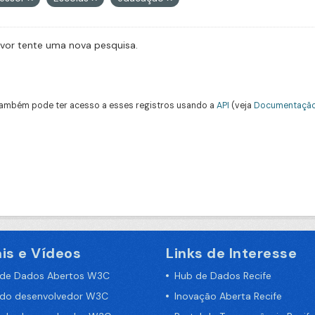
avor tente uma nova pesquisa.
ambém pode ter acesso a esses registros usando a
API
(veja
Documentação
is e Vídeos
Links de Interesse
 de Dados Abertos W3C
Hub de Dados Recife
 do desenvolvedor W3C
Inovação Aberta Recife