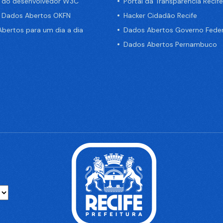
a do desenvolvedor W3C
Portal da Transparência Recife
e Dados Abertos OKFN
Hacker Cidadão Recife
bertos para um dia a dia
Dados Abertos Governo Feder
Dados Abertos Pernambuco