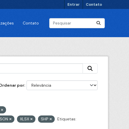
Entrar
Contato
lizações
Contato
Ordenar por
o
JSON
XLSX
SHP
Etiquetas: