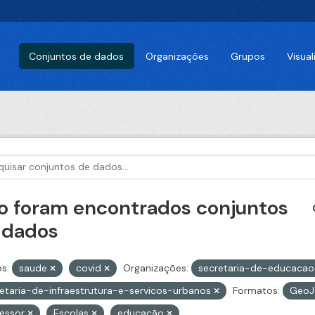
Conjuntos de dados
Organizações
Grupos
Visua
o foram encontrados conjuntos
 dados
s:
saude
covid
Organizações:
secretaria-de-educaca
etaria-de-infraestrutura-e-servicos-urbanos
Formatos:
Geo
fessor
Escolas
educação