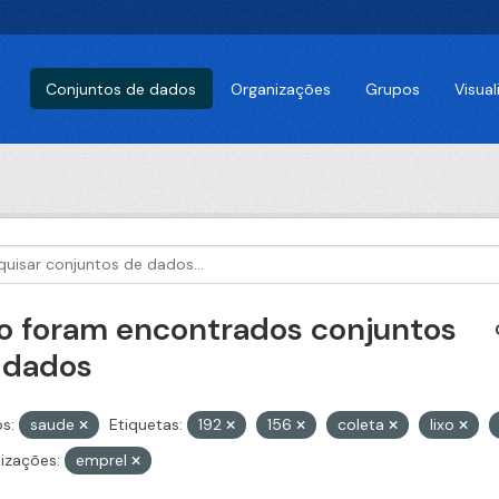
Conjuntos de dados
Organizações
Grupos
Visua
o foram encontrados conjuntos
 dados
s:
saude
Etiquetas:
192
156
coleta
lixo
izações:
emprel