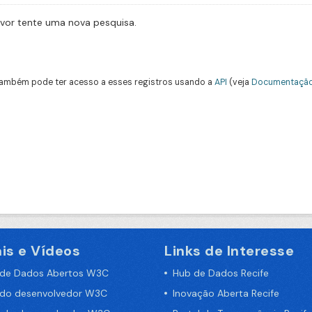
avor tente uma nova pesquisa.
ambém pode ter acesso a esses registros usando a
API
(veja
Documentação
is e Vídeos
Links de Interesse
 de Dados Abertos W3C
Hub de Dados Recife
 do desenvolvedor W3C
Inovação Aberta Recife