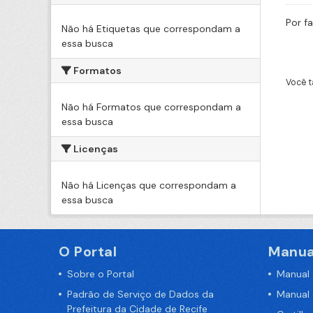
Por f
Não há Etiquetas que correspondam a
essa busca
Formatos
Você t
Não há Formatos que correspondam a
essa busca
Licenças
Não há Licenças que correspondam a
essa busca
O Portal
Manua
Sobre o Portal
Manual
Padrão de Serviço de Dados da
Manual
Prefeitura da Cidade de Recife