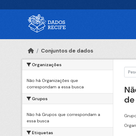
Ir para o conteúdo principal
Conjuntos de dados
Organizações
Não há Organizações que
correspondam a essa busca
Nã
de
Grupos
Não há Grupos que correspondam a
Grupo
essa busca
Organ
Etiquetas