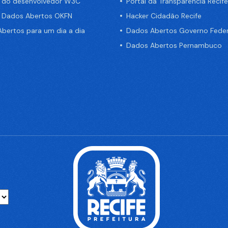
a do desenvolvedor W3C
Portal da Transparência Recife
e Dados Abertos OKFN
Hacker Cidadão Recife
bertos para um dia a dia
Dados Abertos Governo Feder
Dados Abertos Pernambuco