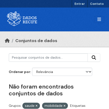
Ir para o conteúdo principal
Entrar
Contato
Conjuntos de dados
Ordenar por
Não foram encontrados
conjuntos de dados
Grupos:
saude
mobilidade
Etiquetas: