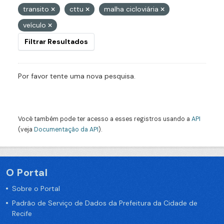
transito
cttu
malha cicloviária
veículo
Filtrar Resultados
Por favor tente uma nova pesquisa.
Você também pode ter acesso a esses registros usando a
API
(veja
Documentação da API
).
O Portal
Sobre o Portal
Padrão de Serviço de Dados da Prefeitura da Cidade de
Recife