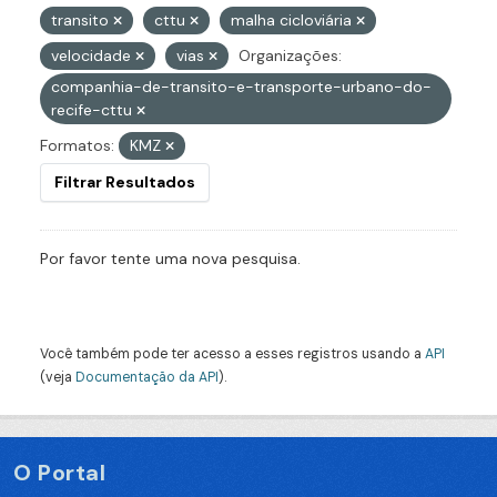
transito
cttu
malha cicloviária
velocidade
vias
Organizações:
companhia-de-transito-e-transporte-urbano-do-
recife-cttu
Formatos:
KMZ
Filtrar Resultados
Por favor tente uma nova pesquisa.
Você também pode ter acesso a esses registros usando a
API
(veja
Documentação da API
).
O Portal