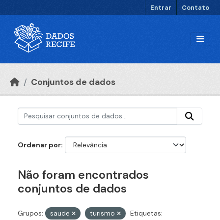
Ir para o conteúdo principal
Entrar
Contato
Conjuntos de dados
Ordenar por
Não foram encontrados
conjuntos de dados
Grupos:
saude
turismo
Etiquetas: