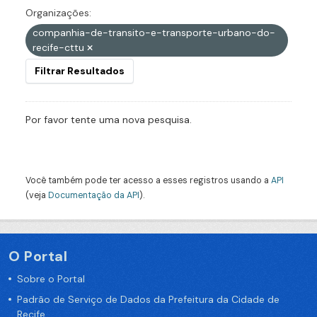
Organizações:
companhia-de-transito-e-transporte-urbano-do-
recife-cttu
Filtrar Resultados
Por favor tente uma nova pesquisa.
Você também pode ter acesso a esses registros usando a
API
(veja
Documentação da API
).
O Portal
Sobre o Portal
Padrão de Serviço de Dados da Prefeitura da Cidade de
Recife