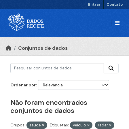
Ir para o conteúdo principal
Entrar
Contato
Conjuntos de dados
Ordenar por
Não foram encontrados
conjuntos de dados
Grupos:
saude
Etiquetas:
veículo
radar