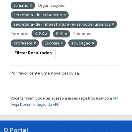
turismo
Organizações:
secretaria-de-educacao
secretaria-de-infraestrutura-e-servicos-urbanos
Formatos:
XLSX
SHP
Etiquetas:
professor
Escolas
educação
Filtrar Resultados
Por favor tente uma nova pesquisa.
Você também pode ter acesso a esses registros usando a
API
(veja
Documentação da API
).
O Portal