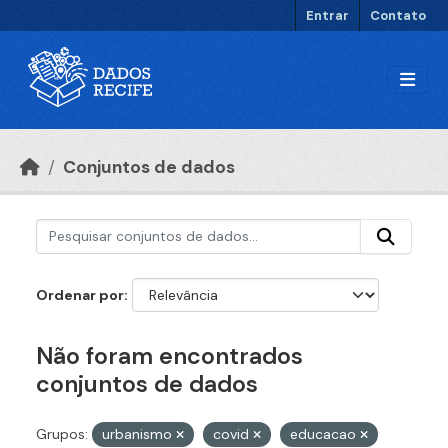
Ir para o conteúdo principal
Entrar
Contato
Conjuntos de dados
Ordenar por
Não foram encontrados
conjuntos de dados
Grupos:
urbanismo
covid
educacao