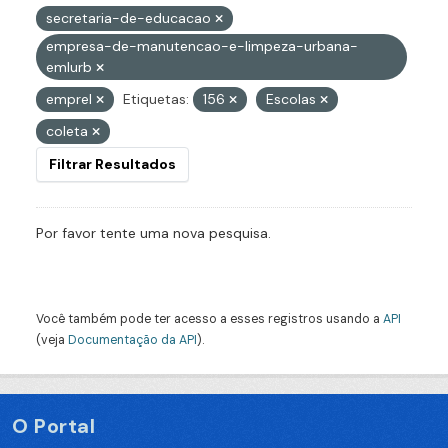
secretaria-de-educacao
empresa-de-manutencao-e-limpeza-urbana-
emlurb
emprel
Etiquetas:
156
Escolas
coleta
Filtrar Resultados
Por favor tente uma nova pesquisa.
Você também pode ter acesso a esses registros usando a
API
(veja
Documentação da API
).
O Portal