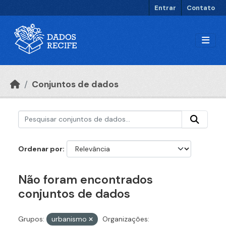
Ir para o conteúdo principal
Entrar
Contato
Conjuntos de dados
Ordenar por
Não foram encontrados
conjuntos de dados
Grupos:
urbanismo
Organizações: