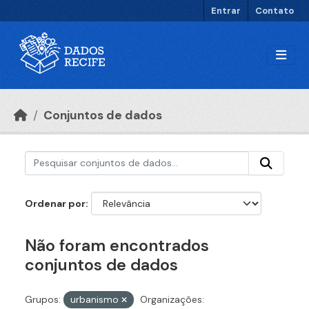
Ir para o conteúdo principal
Entrar
Contato
Conjuntos de dados
Ordenar por
Não foram encontrados
conjuntos de dados
Grupos:
urbanismo
Organizações: