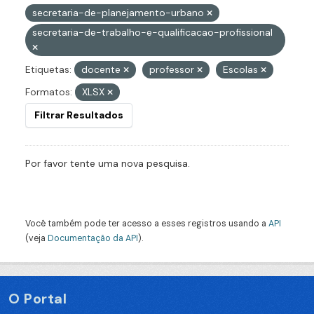
secretaria-de-planejamento-urbano
secretaria-de-trabalho-e-qualificacao-profissional
Etiquetas:
docente
professor
Escolas
Formatos:
XLSX
Filtrar Resultados
Por favor tente uma nova pesquisa.
Você também pode ter acesso a esses registros usando a
API
(veja
Documentação da API
).
O Portal