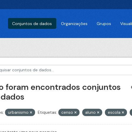
Conjuntos de dados
Organizações
Grupos
Visua
o foram encontrados conjuntos
 dados
s:
urbanismo
Etiquetas:
censo
aluno
escola