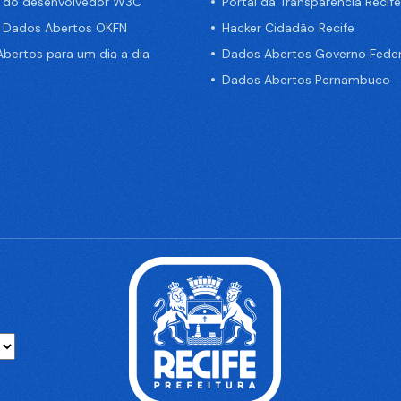
a do desenvolvedor W3C
Portal da Transparência Recife
e Dados Abertos OKFN
Hacker Cidadão Recife
bertos para um dia a dia
Dados Abertos Governo Feder
Dados Abertos Pernambuco