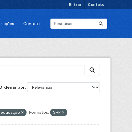
Entrar
Contato
lizações
Contato
Ordenar por
educação
Formatos:
SHP