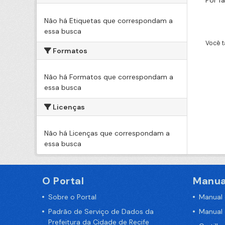
Por f
Não há Etiquetas que correspondam a
essa busca
Você t
Formatos
Não há Formatos que correspondam a
essa busca
Licenças
Não há Licenças que correspondam a
essa busca
O Portal
Manua
Sobre o Portal
Manual
Padrão de Serviço de Dados da
Manual
Prefeitura da Cidade de Recife