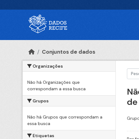
Ir para o conteúdo principal
Conjuntos de dados
Organizações
Não há Organizações que
correspondam a essa busca
Nã
de
Grupos
Não há Grupos que correspondam a
Grupo
essa busca
Etiquetas