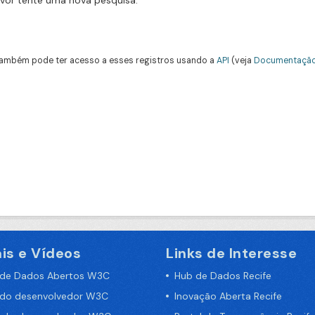
avor tente uma nova pesquisa.
ambém pode ter acesso a esses registros usando a
API
(veja
Documentação
is e Vídeos
Links de Interesse
 de Dados Abertos W3C
Hub de Dados Recife
 do desenvolvedor W3C
Inovação Aberta Recife