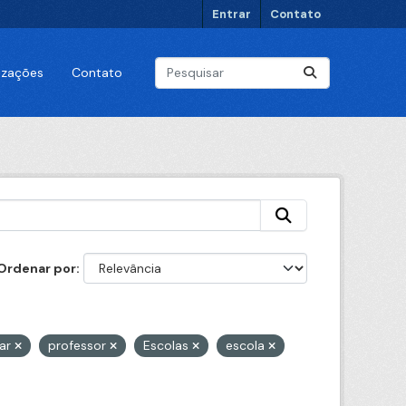
Entrar
Contato
lizações
Contato
Ordenar por
lar
professor
Escolas
escola