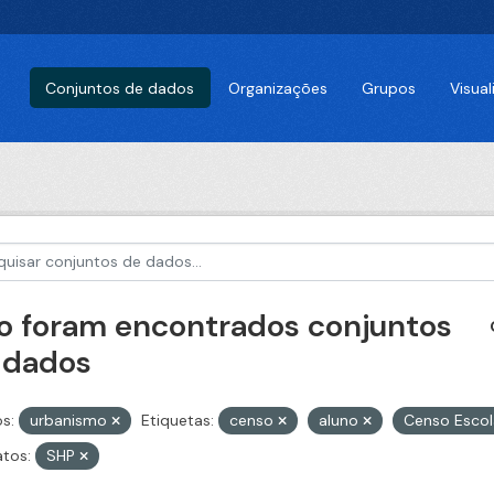
Conjuntos de dados
Organizações
Grupos
Visua
o foram encontrados conjuntos
 dados
s:
urbanismo
Etiquetas:
censo
aluno
Censo Esco
tos:
SHP