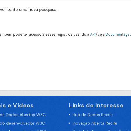
avor tente uma nova pesquisa.
ambém pode ter acesso a esses registros usando a
API
(veja
Documentação
is e Vídeos
Links de Interesse
 de Dados Abertos W3C
Hub de Dados Recife
 do desenvolvedor W3C
Inovação Aberta Recife