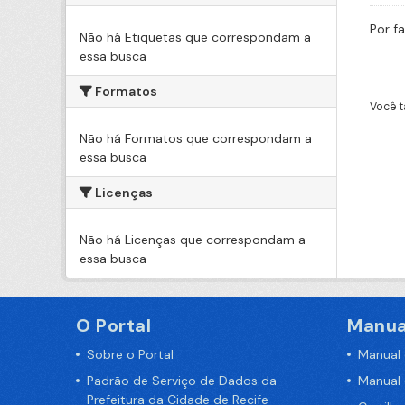
Por f
Não há Etiquetas que correspondam a
essa busca
Formatos
Você t
Não há Formatos que correspondam a
essa busca
Licenças
Não há Licenças que correspondam a
essa busca
O Portal
Manua
Sobre o Portal
Manual
Padrão de Serviço de Dados da
Manual
Prefeitura da Cidade de Recife