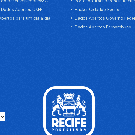
a do desenvolvedor W3C
Portal da Transparência Recife
e Dados Abertos OKFN
Hacker Cidadão Recife
bertos para um dia a dia
Dados Abertos Governo Feder
Dados Abertos Pernambuco