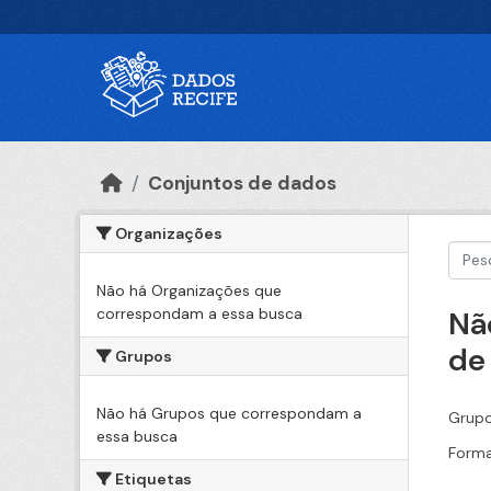
Ir para o conteúdo principal
Conjuntos de dados
Organizações
Não há Organizações que
correspondam a essa busca
Nã
de
Grupos
Não há Grupos que correspondam a
Grupo
essa busca
Forma
Etiquetas