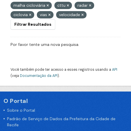
malha cicloviária
cttu
radar
ciclovia
vias
velocidade
Filtrar Resultados
Por favor tente uma nova pesquisa.
Você também pode ter acesso a esses registros usando a
API
(veja
Documentação da API
).
O Portal
Sobre o Portal
Padrão de Serviço de Dados da Prefeitura da Cidade de
Recife