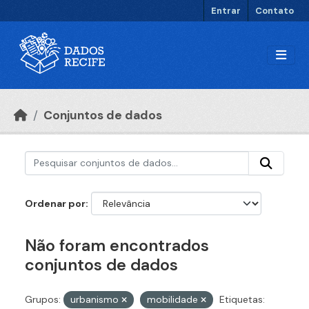
Ir para o conteúdo principal
Entrar
Contato
Conjuntos de dados
Ordenar por
Não foram encontrados
conjuntos de dados
Grupos:
urbanismo
mobilidade
Etiquetas: