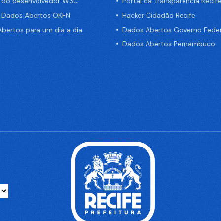
a do desenvolvedor W3C
Portal da Transparência Recife
e Dados Abertos OKFN
Hacker Cidadão Recife
bertos para um dia a dia
Dados Abertos Governo Feder
Dados Abertos Pernambuco