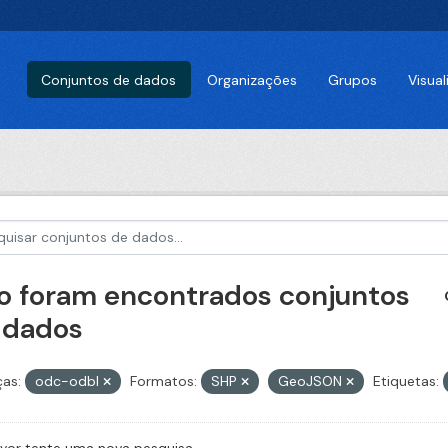
Conjuntos de dados
Organizações
Grupos
Visua
o foram encontrados conjuntos
 dados
ças:
odc-odbl
Formatos:
SHP
GeoJSON
Etiquetas: