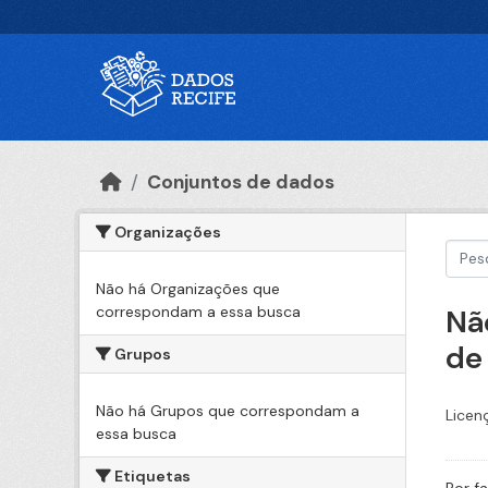
Ir para o conteúdo principal
Conjuntos de dados
Organizações
Não há Organizações que
correspondam a essa busca
Nã
de
Grupos
Não há Grupos que correspondam a
Licen
essa busca
Etiquetas