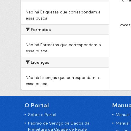
Por f
Não há Etiquetas que correspondam a
essa busca
Você t
Formatos
Não há Formatos que correspondam a
essa busca
Licenças
Não há Licenças que correspondam a
essa busca
O Portal
Manua
Sobre o Portal
Manual
Padrão de Serviço de Dados da
Manual
Prefeitura da Cidade de Recife