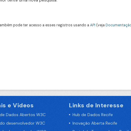
avor tente uma nova pesquisa.
ambém pode ter acesso a esses registros usando a
API
(veja
Documentação
is e Vídeos
Links de Interesse
 de Dados Abertos W3C
Hub de Dados Recife
 do desenvolvedor W3C
Inovação Aberta Recife