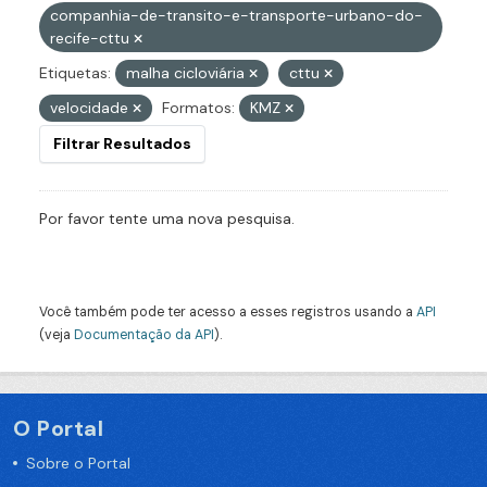
companhia-de-transito-e-transporte-urbano-do-
recife-cttu
Etiquetas:
malha cicloviária
cttu
velocidade
Formatos:
KMZ
Filtrar Resultados
Por favor tente uma nova pesquisa.
Você também pode ter acesso a esses registros usando a
API
(veja
Documentação da API
).
O Portal
Sobre o Portal