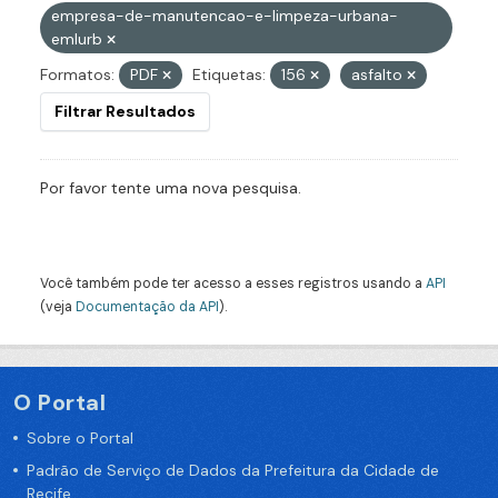
empresa-de-manutencao-e-limpeza-urbana-
emlurb
Formatos:
PDF
Etiquetas:
156
asfalto
Filtrar Resultados
Por favor tente uma nova pesquisa.
Você também pode ter acesso a esses registros usando a
API
(veja
Documentação da API
).
O Portal
Sobre o Portal
Padrão de Serviço de Dados da Prefeitura da Cidade de
Recife