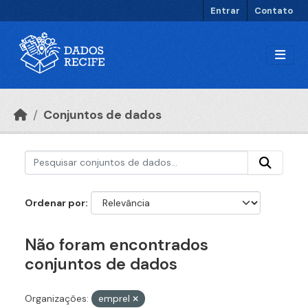
Ir para o conteúdo principal
Entrar
Contato
Conjuntos de dados
Ordenar por
Não foram encontrados
conjuntos de dados
Organizações:
emprel