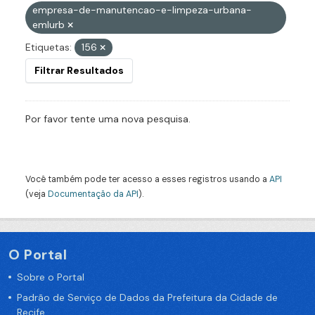
empresa-de-manutencao-e-limpeza-urbana-
emlurb
Etiquetas:
156
Filtrar Resultados
Por favor tente uma nova pesquisa.
Você também pode ter acesso a esses registros usando a
API
(veja
Documentação da API
).
O Portal
Sobre o Portal
Padrão de Serviço de Dados da Prefeitura da Cidade de
Recife