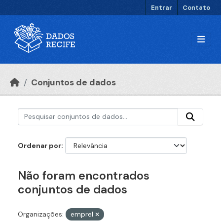
Ir para o conteúdo principal
Entrar
Contato
Conjuntos de dados
Ordenar por
Não foram encontrados
conjuntos de dados
Organizações:
emprel