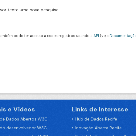
avor tente uma nova pesquisa.
ambém pode ter acesso a esses registros usando a
API
(veja
Documentação
is e Vídeos
Links de Interesse
 de Dados Abertos W3C
Hub de Dados Recife
 do desenvolvedor W3C
Inovação Aberta Recife