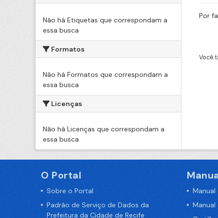
Por f
Não há Etiquetas que correspondam a
essa busca
Formatos
Você t
Não há Formatos que correspondam a
essa busca
Licenças
Não há Licenças que correspondam a
essa busca
O Portal
Manua
Sobre o Portal
Manual
Padrão de Serviço de Dados da
Manual
Prefeitura da Cidade de Recife