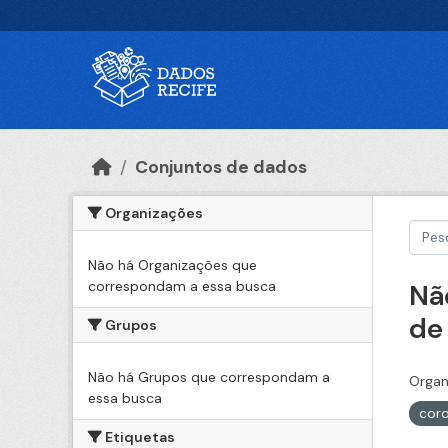
Ir para o conteúdo principal
Conjuntos de dados
Organizações
Não há Organizações que
correspondam a essa busca
Nã
de
Grupos
Não há Grupos que correspondam a
Organ
essa busca
cor
Etiquetas