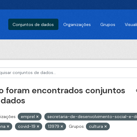
Conjuntos de dados
Organizações
Grupos
Visua
o foram encontrados conjuntos
 dados
izações:
emprel
secretaria-de-desenvolvimento-social-e-
ona
covid-19
13979
Grupos:
cultura