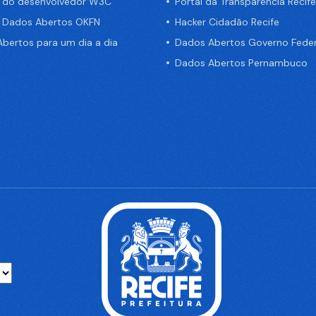
a do desenvolvedor W3C
Portal da Transparência Recife
e Dados Abertos OKFN
Hacker Cidadão Recife
bertos para um dia a dia
Dados Abertos Governo Feder
Dados Abertos Pernambuco