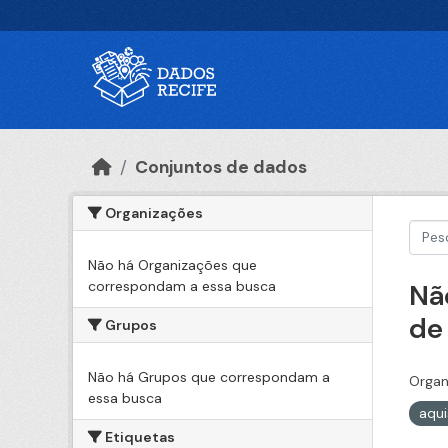
Ir para o conteúdo principal
Conjuntos de dados
Organizações
Não há Organizações que
correspondam a essa busca
Nã
de
Grupos
Não há Grupos que correspondam a
Organ
essa busca
aqu
Etiquetas