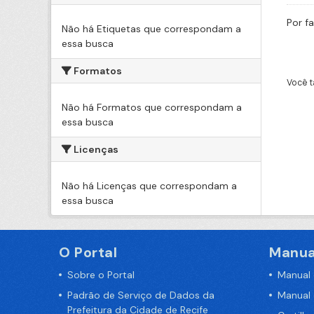
Por f
Não há Etiquetas que correspondam a
essa busca
Formatos
Você t
Não há Formatos que correspondam a
essa busca
Licenças
Não há Licenças que correspondam a
essa busca
O Portal
Manua
Sobre o Portal
Manual
Padrão de Serviço de Dados da
Manual
Prefeitura da Cidade de Recife