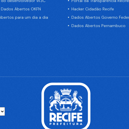
a do desenvolvedor W3C
Portal da Transparência Recife
e Dados Abertos OKFN
Hacker Cidadão Recife
bertos para um dia a dia
Dados Abertos Governo Feder
Dados Abertos Pernambuco