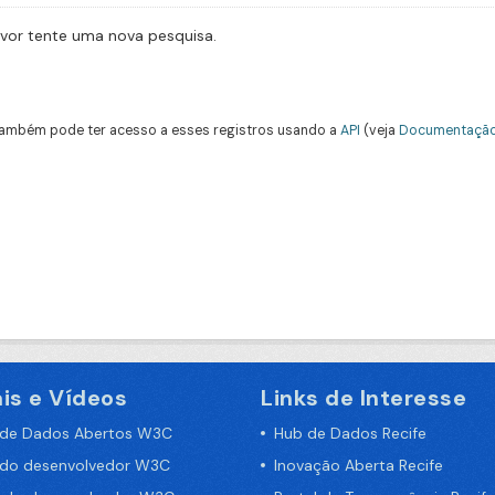
avor tente uma nova pesquisa.
ambém pode ter acesso a esses registros usando a
API
(veja
Documentação
is e Vídeos
Links de Interesse
 de Dados Abertos W3C
Hub de Dados Recife
 do desenvolvedor W3C
Inovação Aberta Recife