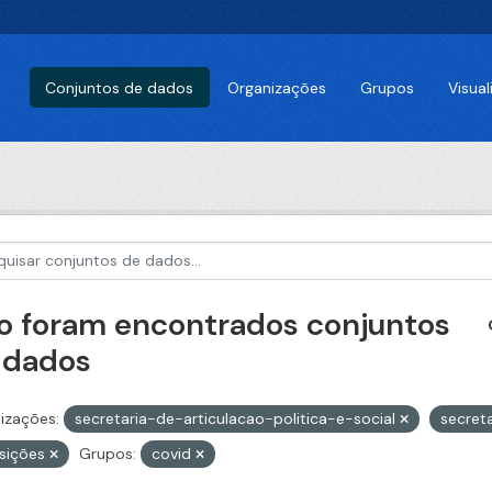
Conjuntos de dados
Organizações
Grupos
Visua
o foram encontrados conjuntos
 dados
izações:
secretaria-de-articulacao-politica-e-social
secret
isições
Grupos:
covid