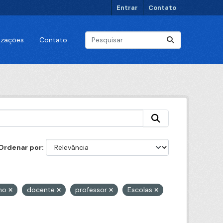
Entrar
Contato
lizações
Contato
Ordenar por
uno
docente
professor
Escolas