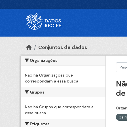
Ir para o conteúdo principal
Conjuntos de dados
Organizações
Não há Organizações que
correspondam a essa busca
Nã
de
Grupos
Não há Grupos que correspondam a
Organ
essa busca
bair
Etiquetas