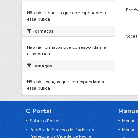
Por f
Não há Etiquetas que correspondam a
essa busca
Formatos
Você t
Não há Formatos que correspondam a
essa busca
Licenças
Não há Licenças que correspondam a
essa busca
O Portal
Manua
Sobre o Portal
Manual
Padrão de Serviço de Dados da
Manual
Prefeitura da Cidade de Recife