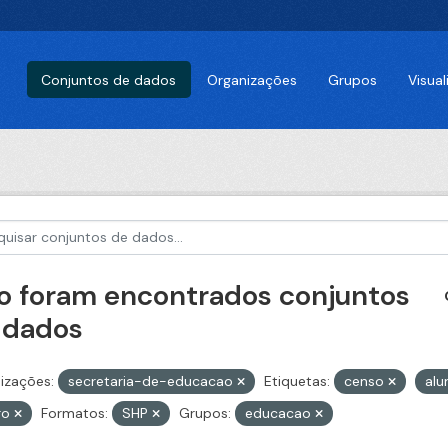
Conjuntos de dados
Organizações
Grupos
Visua
o foram encontrados conjuntos
 dados
izações:
secretaria-de-educacao
Etiquetas:
censo
al
ro
Formatos:
SHP
Grupos:
educacao