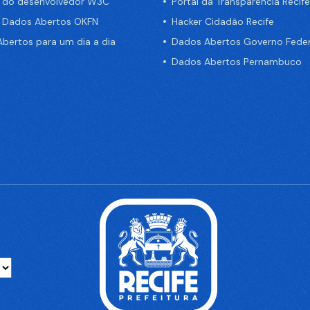
a do desenvolvedor W3C
Portal da Transparência Recife
e Dados Abertos OKFN
Hacker Cidadão Recife
bertos para um dia a dia
Dados Abertos Governo Feder
Dados Abertos Pernambuco