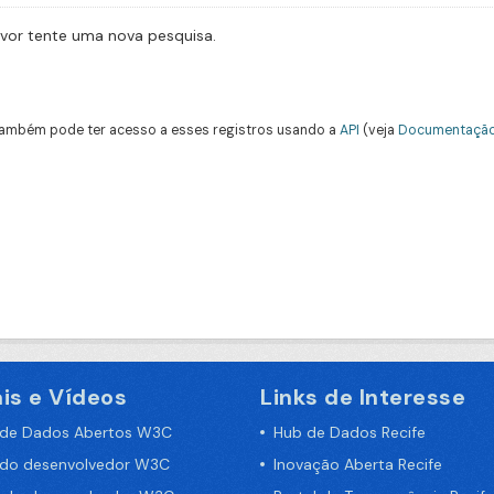
avor tente uma nova pesquisa.
ambém pode ter acesso a esses registros usando a
API
(veja
Documentação
is e Vídeos
Links de Interesse
 de Dados Abertos W3C
Hub de Dados Recife
 do desenvolvedor W3C
Inovação Aberta Recife