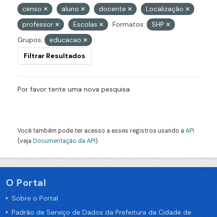
censo
aluno
docente
Localização
professor
Escolas
Formatos:
SHP
Grupos:
educacao
Filtrar Resultados
Por favor tente uma nova pesquisa.
Você também pode ter acesso a esses registros usando a
API
(veja
Documentação da API
).
O Portal
Sobre o Portal
Padrão de Serviço de Dados da Prefeitura da Cidade de