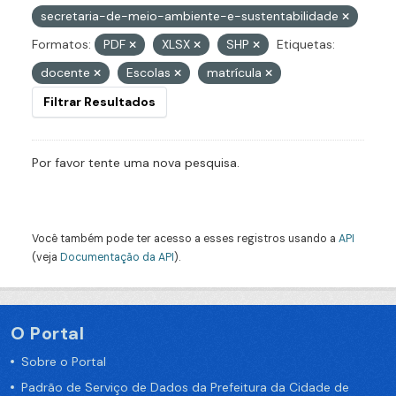
secretaria-de-meio-ambiente-e-sustentabilidade
Formatos:
PDF
XLSX
SHP
Etiquetas:
docente
Escolas
matrícula
Filtrar Resultados
Por favor tente uma nova pesquisa.
Você também pode ter acesso a esses registros usando a
API
(veja
Documentação da API
).
O Portal
Sobre o Portal
Padrão de Serviço de Dados da Prefeitura da Cidade de