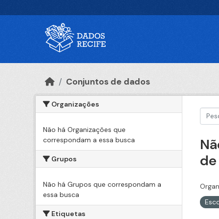
Ir para o conteúdo principal
Conjuntos de dados
Organizações
Não há Organizações que
correspondam a essa busca
Nã
de
Grupos
Não há Grupos que correspondam a
Organ
essa busca
Esc
Etiquetas