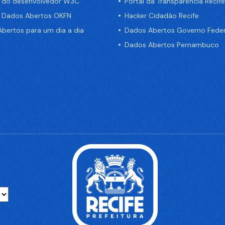
a do desenvolvedor W3C
Portal da Transparência Recife
e Dados Abertos OKFN
Hacker Cidadão Recife
bertos para um dia a dia
Dados Abertos Governo Feder
Dados Abertos Pernambuco