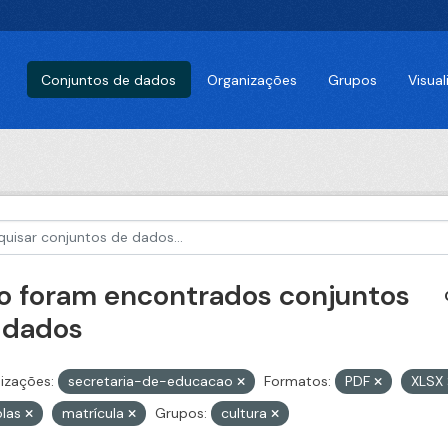
Conjuntos de dados
Organizações
Grupos
Visua
o foram encontrados conjuntos
 dados
izações:
secretaria-de-educacao
Formatos:
PDF
XLSX
olas
matrícula
Grupos:
cultura