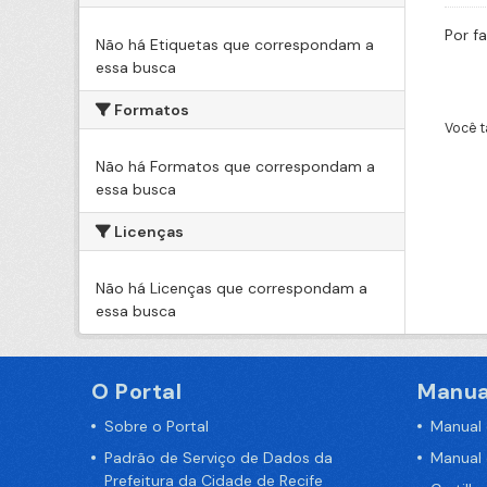
Por f
Não há Etiquetas que correspondam a
essa busca
Formatos
Você t
Não há Formatos que correspondam a
essa busca
Licenças
Não há Licenças que correspondam a
essa busca
O Portal
Manua
Sobre o Portal
Manual
Padrão de Serviço de Dados da
Manual
Prefeitura da Cidade de Recife