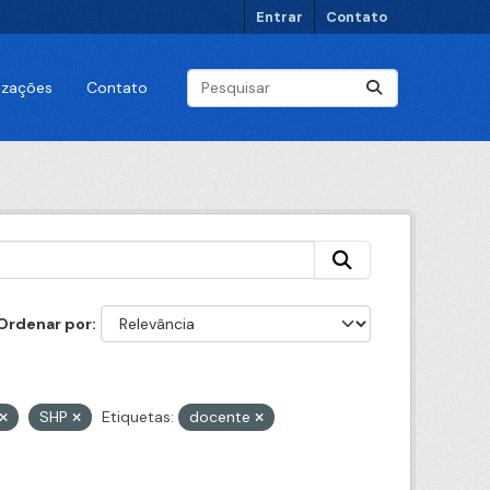
Entrar
Contato
lizações
Contato
Ordenar por
SHP
Etiquetas:
docente