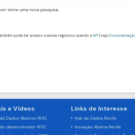
avor tente uma nova pesquisa.
ambém pode ter acesso a esses registros usando a
API
(veja
Documentação
is e Vídeos
Links de Interesse
 de Dados Abertos W3C
Hub de Dados Recife
 do desenvolvedor W3C
Inovação Aberta Recife