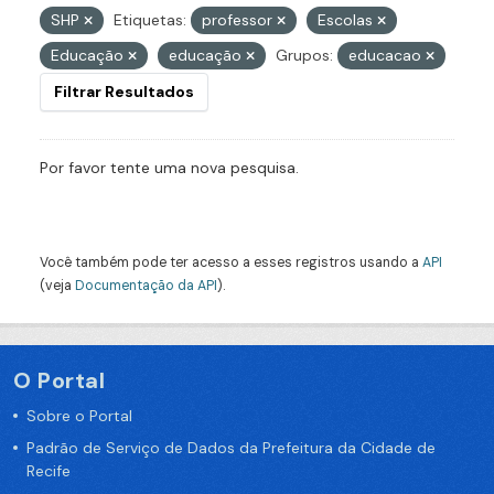
SHP
Etiquetas:
professor
Escolas
Educação
educação
Grupos:
educacao
Filtrar Resultados
Por favor tente uma nova pesquisa.
Você também pode ter acesso a esses registros usando a
API
(veja
Documentação da API
).
O Portal
Sobre o Portal
Padrão de Serviço de Dados da Prefeitura da Cidade de
Recife