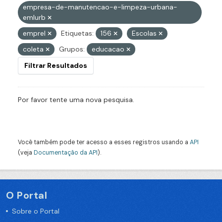
empresa-de-manutencao-e-limpeza-urbana-
emlurb
emprel
Etiquetas:
156
Escolas
coleta
Grupos:
educacao
Filtrar Resultados
Por favor tente uma nova pesquisa.
Você também pode ter acesso a esses registros usando a
API
(veja
Documentação da API
).
O Portal
Sobre o Portal